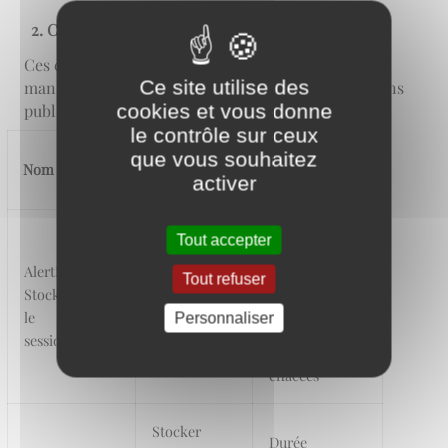
Cookies nécessaires au site pour fonctionner
Ces cookies permettent au site de fonctionner de
Ce site utilise des
manière optimale et ils ne sont pas utilisés à des fins
cookies et vous donne
publicitaires.
le contrôle sur ceux
que vous souhaitez
Durée de
Nom du cookie
Finalité
conservation
activer
Durée d'une
Tout accepter
Mémoriser
session de
AlertBool --
Tout refuser
la fermeture
navigation, à
Stockée dans
du popup
la fermeture
le
Personnaliser
message
de l'onglet les
sessionStorage
important
données sont
effacées
Stocker
Durée