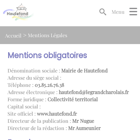
Lien
Lien
Lien
Lien
Panneau de gestion des cookies
d'accès
d'accès
d'accès
d'accès
Menu
rapide
rapide
rapide
rapide
au
au
à
au
menu
contenu
la
pied
Mentions Légales
Accueil
principal
recherche
de
page
Mentions obligatoires
Dénomination sociale :
Mairie de Hautefond
Adresse du siège social :
Téléphone :
83.67.62.58.30
Adresse électronique :
rf.sialorahcdnargel@dnofetuah
Forme juridique :
Collectivité territorial
Capital social :
Site officiel :
www.hautefond.fr
Directeur de la publication :
Mr Nugue
Directeur de la rédaction :
Mr Aumeunier