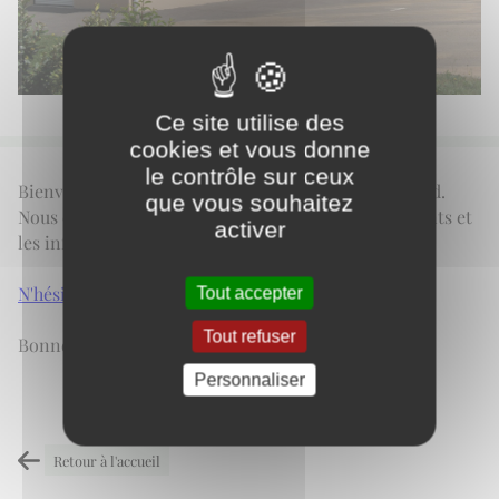
Ce site utilise des
cookies et vous donne
le contrôle sur ceux
Bienvenue sur le nouveau site internet de Hautefond.
que vous souhaitez
Nous espérons que vous trouverez les renseignements et
activer
les infos que vous recherchez
N'hésitez pas à nous faire part de vos remarques
Tout accepter
Tout refuser
Bonne visite, Bonne navigation .......
Personnaliser
Retour à l'accueil