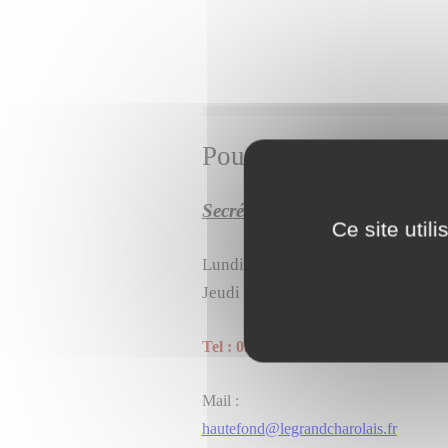
Pour tous renseigneme
Secrétariat de Mairie
Ce site util
Lundi : de 09h00 à 12h00 de 13h 
Jeudi : de 09h00 à 12h30
Tel : 03.85.26.76.38
Mail :
hautefond@legrandcharolais.fr