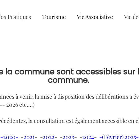
fos Pratiques
Tourisme
Vie Associative
Vie é
e la commune sont accessibles sur le
commune.
nnées à venir, la mise à disposition des délibérations a é
- 2026 etc....)
écédentes, la consultation est également accessible en c
-2020-
-
2021
- -
2022
- -
2023
- -
2024
-
-(Février) 2025-