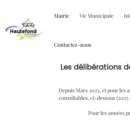
Lien
Lien
Lien
Lien
d'accès
d'accès
d'accès
d'accès
Mairie
Vie Municipale
In
rapide
rapide
rapide
rapide
au
au
à
au
menu
contenu
la
pied
principal
recherche
de
Contactez-nous
page
Les délibérations d
Depuis Mars 2025, et pour les a
consultables, ci-dessous (2025 -
Pour les années pr